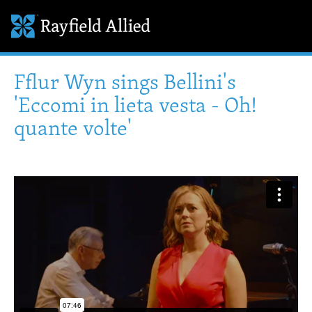
Fflur Wyn sings Bellini's
'Eccomi in lieta vesta - Oh!
quante volte'